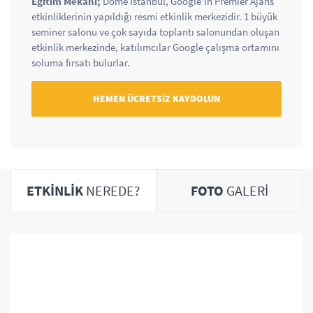
Eğitim Mekanı;
Dome İstanbul, Google'ın Premier Ajans
etkinliklerinin yapıldığı resmi etkinlik merkezidir. 1 büyük
seminer salonu ve çok sayıda toplantı salonundan oluşan
etkinlik merkezinde, katılımcılar Google çalışma ortamını
soluma fırsatı bulurlar.
HEMEN ÜCRETSİZ KAYDOLUN
ETKİNLİK
NEREDE?
FOTO
GALERİ