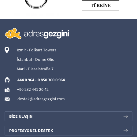
İzmir - Folkart Towers
İstanbul - Dome Ofis
Marl - Dieselstraße 7
444 0 964
-
0 850 360 0 964
+90 232 441 20 42
destek@adresgezgini.com
BİZE ULAŞIN
PROFESYONEL DESTEK