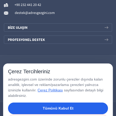
+90 232 441 20 42
destek@adresgezgini.com
BİZE ULAŞIN
PROFESYONEL DESTEK
Çerez Tercihleriniz
adresgezgini.com üzerinde zorunlu çerezler dışında kalan
analitik, işlevsel ve reklam/pazarlama çerezleri yalnızca
izninizle kullanılır.
Çerez Politikası
sayfasından detaylı bilgi
alabilirsiniz.
Tümünü Kabul Et
Copyright © 2026
AdresGezgini
| Tüm Hakları Saklıdır.