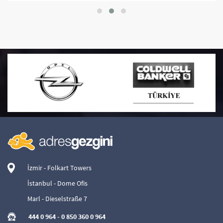
İzmir - Folkart Towers
İstanbul - Dome Ofis
Marl - Dieselstraße 7
444 0 964
-
0 850 360 0 964