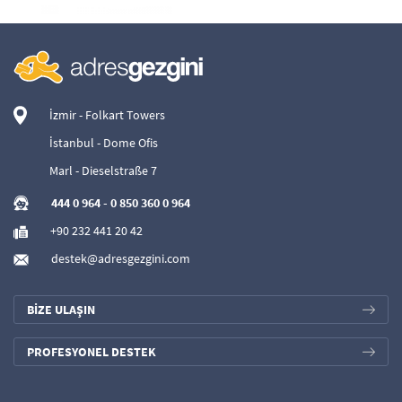
İzmir - Folkart Towers
İstanbul - Dome Ofis
Marl - Dieselstraße 7
444 0 964
-
0 850 360 0 964
+90 232 441 20 42
destek@adresgezgini.com
BİZE ULAŞIN
PROFESYONEL DESTEK