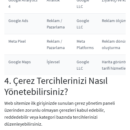
Google Analytics
Analitik
Google
Ziyaretçi ve kull
4
LLC
Google Ads
Reklam /
Google
Reklam ölçümle
Pazarlama
LLC
Meta Pixel
Reklam /
Meta
Reklam dönüşüm
Pazarlama
Platforms
oluşturma
Google Maps
İşlevsel
Google
Harita görüntül
LLC
tarifi hizmetler
4. Çerez Tercihlerinizi Nasıl
Yönetebilirsiniz?
Web sitemize ilk girişinizde sunulan çerez yönetim paneli
üzerinden zorunlu olmayan çerezleri kabul edebilir,
reddedebilir veya kategori bazında tercihlerinizi
düzenleyebilirsiniz.