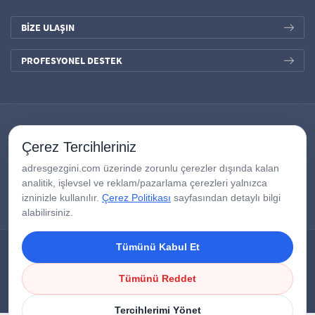
BİZE ULAŞIN
PROFESYONEL DESTEK
Çerez Tercihleriniz
adresgezgini.com üzerinde zorunlu çerezler dışında kalan
analitik, işlevsel ve reklam/pazarlama çerezleri yalnızca
izninizle kullanılır.
Çerez Politikası
sayfasından detaylı bilgi
alabilirsiniz.
Tümünü Kabul Et
Copyright © 2026
AdresGezgini
| Tüm Hakları Saklıdır.
Google Third-Party Policy
/
Disclosure Notice
/
Çerezleri Yönet
Tümünü Reddet
Tercihlerimi Yönet