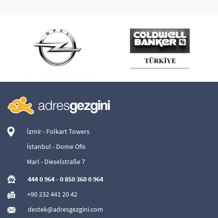
İzmir - Folkart Towers
İstanbul - Dome Ofis
Marl - Dieselstraße 7
444 0 964
-
0 850 360 0 964
+90 232 441 20 42
destek@adresgezgini.com