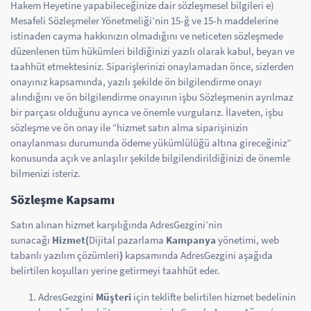
Hakem Heyetine yapabileceğinize dair sözleşmesel bilgileri e)
Mesafeli Sözleşmeler Yönetmeliği’nin 15-ğ ve 15-h maddelerine
istinaden cayma hakkınızın olmadığını ve neticeten sözleşmede
düzenlenen tüm hükümleri bildiğinizi yazılı olarak kabul, beyan ve
taahhüt etmektesiniz. Siparişlerinizi onaylamadan önce, sizlerden
onayınız kapsamında, yazılı şekilde ön bilgilendirme onayı
alındığını ve ön bilgilendirme onayının işbu Sözleşmenin ayrılmaz
bir parçası olduğunu ayrıca ve önemle vurgularız. İlaveten, işbu
sözleşme ve ön onay ile “hizmet satın alma siparişinizin
onaylanması durumunda ödeme yükümlülüğü altına gireceğiniz”
konusunda açık ve anlaşılır şekilde bilgilendirildiğinizi de önemle
bilmenizi isteriz.
Sözleşme Kapsamı
Satın alınan hizmet karşılığında AdresGezgini’nin
sunacağı
Hizmet(
Dijital pazarlama
Kampanya
yönetimi, web
tabanlı yazılım çözümleri
)
kapsamında AdresGezgini aşağıda
belirtilen koşulları yerine getirmeyi taahhüt eder.
AdresGezgini
Müşteri
için teklifte belirtilen hizmet bedelinin