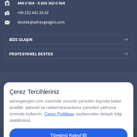
444 0 964
-
0 850 360 0 964
+90 232 441 20 42
destek@adresgezgini.com
BİZE ULAŞIN
PROFESYONEL DESTEK
Çerez Tercihleriniz
adresgezgini.com üzerinde zorunlu çerezler dışında kalan
analitik, işlevsel ve reklam/pazarlama çerezleri yalnızca
izninizle kullanılır.
Çerez Politikası
sayfasından detaylı bilgi
alabilirsiniz.
Tümünü Kabul Et