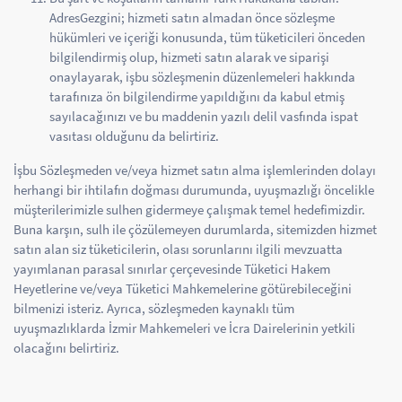
AdresGezgini; hizmeti satın almadan önce sözleşme
hükümleri ve içeriği konusunda, tüm tüketicileri önceden
bilgilendirmiş olup, hizmeti satın alarak ve siparişi
onaylayarak, işbu sözleşmenin düzenlemeleri hakkında
tarafınıza ön bilgilendirme yapıldığını da kabul etmiş
sayılacağınızı ve bu maddenin yazılı delil vasfında ispat
vasıtası olduğunu da belirtiriz.
İşbu Sözleşmeden ve/veya hizmet satın alma işlemlerinden dolayı
herhangi bir ihtilafın doğması durumunda, uyuşmazlığı öncelikle
müşterilerimizle sulhen gidermeye çalışmak temel hedefimizdir.
Buna karşın, sulh ile çözülemeyen durumlarda, sitemizden hizmet
satın alan siz tüketicilerin, olası sorunlarını ilgili mevzuatta
yayımlanan parasal sınırlar çerçevesinde Tüketici Hakem
Heyetlerine ve/veya Tüketici Mahkemelerine götürebileceğini
bilmenizi isteriz. Ayrıca, sözleşmeden kaynaklı tüm
uyuşmazlıklarda İzmir Mahkemeleri ve İcra Dairelerinin yetkili
olacağını belirtiriz.