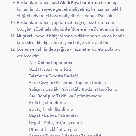
Reklamlarınız için özel
Akıllı Fiyatlandırma
teknolojisi
kullanılır. Bu sayede gerçek maliyetiniz her zaman teklif
ettiğiniz ziyaretçi başı maliyetinden daha düşük olur.
Reklamlarınız için yapılan sahte/geçersiz tıklamalar
Google’ın özel teknolojisi ile filtrelenir ve ücretlendirilmez.
Müşteri
, mevcut bütçesi sona erdikten sonra ya da henüz
bitmeden dilediği zaman yeni bütçe satın alabilir.
Sözleşme dahilinde aşağıdaki hizmetler ücretsiz olarak
verilecektir:
7/24 Online Raporlama
Özel Müşteri Temsilcisi
Telefon ve E-posta Desteği
AdresGezgini Ofislerinde Toplantı Desteği
Gelişmiş Özellikli Görüntülü Reklam Hedefleme
Geri Dönüşüm Takibi ve Optimizasyonu
Akıllı Fiyatlandırma
Stratejik Tekliflendirme
Negatif Kelime Çalışmaları
Negatif Yerleşim Çalışmaları
Otomatik Teklif Stratejileri
Geçersiz Tıklama Filtreleme Teknolojisi