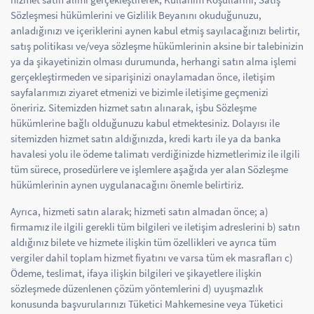
Sözleşmesi hükümlerini ve Gizlilik Beyanını okuduğunuzu,
anladığınızı ve içeriklerini aynen kabul etmiş sayılacağınızı belirtir,
satış politikası ve/veya sözleşme hükümlerinin aksine bir talebinizin
ya da şikayetinizin olması durumunda, herhangi satın alma işlemi
gerçekleştirmeden ve siparişinizi onaylamadan önce, iletişim
sayfalarımızı ziyaret etmenizi ve bizimle iletişime geçmenizi
öneririz. Sitemizden hizmet satın alınarak, işbu Sözleşme
hükümlerine bağlı olduğunuzu kabul etmektesiniz. Dolayısı ile
sitemizden hizmet satın aldığınızda, kredi kartı ile ya da banka
havalesi yolu ile ödeme talimatı verdiğinizde hizmetlerimiz ile ilgili
tüm sürece, prosedürlere ve işlemlere aşağıda yer alan Sözleşme
hükümlerinin aynen uygulanacağını önemle belirtiriz.
Ayrıca, hizmeti satın alarak; hizmeti satın almadan önce; a)
firmamız ile ilgili gerekli tüm bilgileri ve iletişim adreslerini b) satın
aldığınız bilete ve hizmete ilişkin tüm özellikleri ve ayrıca tüm
vergiler dahil toplam hizmet fiyatını ve varsa tüm ek masrafları c)
Ödeme, teslimat, ifaya ilişkin bilgileri ve şikayetlere ilişkin
sözleşmede düzenlenen çözüm yöntemlerini d) uyuşmazlık
konusunda başvurularınızı Tüketici Mahkemesine veya Tüketici