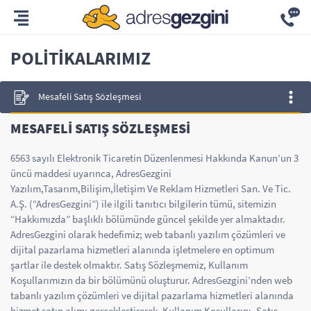
POLITIKALARIMIZ
Mesafeli Satış Sözleşmesi
MESAFELİ SATIŞ SÖZLEŞMESİ
6563 sayılı Elektronik Ticaretin Düzenlenmesi Hakkında Kanun’un 3
üncü maddesi uyarınca, AdresGezgini
Yazılım,Tasarım,Bilişim,İletişim Ve Reklam Hizmetleri San. Ve Tic.
A.Ş. (“AdresGezgini”) ile ilgili tanıtıcı bilgilerin tümü, sitemizin
“Hakkımızda” başlıklı bölümünde güncel şekilde yer almaktadır.
AdresGezgini olarak hedefimiz; web tabanlı yazılım çözümleri ve
dijital pazarlama hizmetleri alanında işletmelere en optimum
şartlar ile destek olmaktır. Satış Sözleşmemiz, Kullanım
Koşullarımızın da bir bölümünü oluşturur. AdresGezgini’nden web
tabanlı yazılım çözümleri ve dijital pazarlama hizmetleri alanında
hizmet satın alımı gerçekleştirerek, Kullanım Koşullarını, Satış