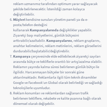
reklam uzmanımız tarafından optimum yarar sağlayacak
şekilde belirlenecektir. İstenildiği zaman kolayca
değiştirilebilir.
Müşteri
kendisine sunulan yönetim paneli ya da e-
posta/telefon desteğini
kullanarak
Kampanyalarında
değişiklikler yapabilir.
Ziyaretçi başı maliyetlerini, günlük bütçesini
arttırabilir/azaltabilir.
Kampanyalarını
, reklam gruplarını,
anahtar kelimelerini, reklam metinlerini, reklam görsellerini
durdurabilir/başlatabilir/değiştirebilir.
Kampanya
çerçevesinde elde edilebilecek ziyaretçi sayıları
arasında bütçe ve tekliflerle orantılı bir artış/azalma olabilir.
Reklamın yayında kalma süresi belirlenen günlük bütçe ile
ilgilidir. Harcanmayan bütçeler bir sonraki güne
aktarılmaktadır. Reklamlarla ilgili tüm teknik dinamikler
Google ve Facebook’un Global olarak belirlediği ve sağladığı
teknolojilerle uyumludur.
Reklam konumları ve reklamlardan sağlanan trafik
belirlenen tekliflere, rekabete ve kalite puanına bağlı olarak
dönemsel olarak değişebilir.