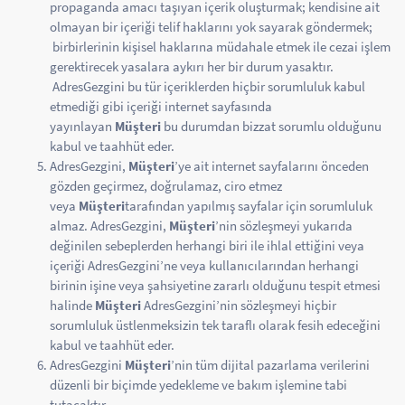
propaganda amacı taşıyan içerik oluşturmak; kendisine ait
olmayan bir içeriği telif haklarını yok sayarak göndermek;
birbirlerinin kişisel haklarına müdahale etmek ile cezai işlem
gerektirecek yasalara aykırı her bir durum yasaktır.
AdresGezgini bu tür içeriklerden hiçbir sorumluluk kabul
etmediği gibi içeriği internet sayfasında
yayınlayan
Müşteri
bu durumdan bizzat sorumlu olduğunu
kabul ve taahhüt eder.
AdresGezgini,
Müşteri
’ye ait internet sayfalarını önceden
gözden geçirmez, doğrulamaz, ciro etmez
veya
Müşteri
tarafından yapılmış sayfalar için sorumluluk
almaz. AdresGezgini,
Müşteri
’nin sözleşmeyi yukarıda
değinilen sebeplerden herhangi biri ile ihlal ettiğini veya
içeriği AdresGezgini’ne veya kullanıcılarından herhangi
birinin işine veya şahsiyetine zararlı olduğunu tespit etmesi
halinde
Müşteri
AdresGezgini’nin sözleşmeyi hiçbir
sorumluluk üstlenmeksizin tek taraflı olarak fesih edeceğini
kabul ve taahhüt eder.
AdresGezgini
Müşteri
’nin tüm dijital pazarlama verilerini
düzenli bir biçimde yedekleme ve bakım işlemine tabi
tutacaktır.