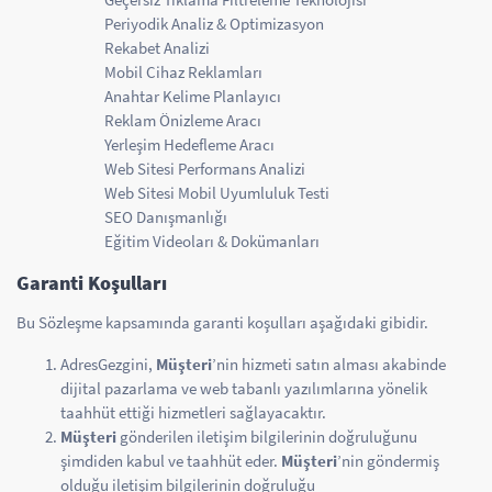
Periyodik Analiz & Optimizasyon
Rekabet Analizi
Mobil Cihaz Reklamları
Anahtar Kelime Planlayıcı
Reklam Önizleme Aracı
Yerleşim Hedefleme Aracı
Web Sitesi Performans Analizi
Web Sitesi Mobil Uyumluluk Testi
SEO Danışmanlığı
Eğitim Videoları & Dokümanları
Garanti Koşulları
Bu Sözleşme kapsamında garanti koşulları aşağıdaki gibidir.
AdresGezgini,
Müşteri
’nin hizmeti satın alması akabinde
dijital pazarlama ve web tabanlı yazılımlarına yönelik
taahhüt ettiği hizmetleri sağlayacaktır.
Müşteri
gönderilen iletişim bilgilerinin doğruluğunu
şimdiden kabul ve taahhüt eder.
Müşteri
’nin göndermiş
olduğu iletişim bilgilerinin doğruluğu