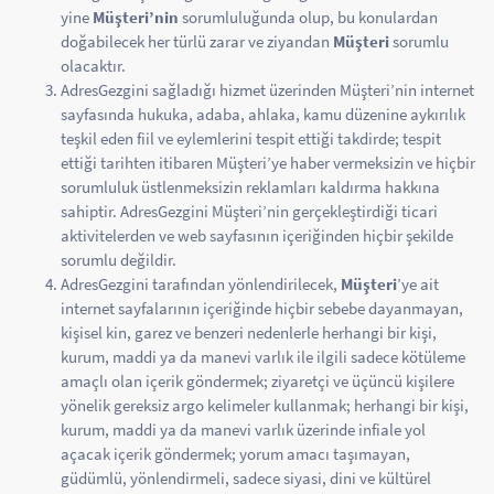
yine
Müşteri’nin
sorumluluğunda olup, bu konulardan
doğabilecek her türlü zarar ve ziyandan
Müşteri
sorumlu
olacaktır.
AdresGezgini sağladığı hizmet üzerinden Müşteri’nin internet
sayfasında hukuka, adaba, ahlaka, kamu düzenine aykırılık
teşkil eden fiil ve eylemlerini tespit ettiği takdirde; tespit
ettiği tarihten itibaren Müşteri’ye haber vermeksizin ve hiçbir
sorumluluk üstlenmeksizin reklamları kaldırma hakkına
sahiptir. AdresGezgini Müşteri’nin gerçekleştirdiği ticari
aktivitelerden ve web sayfasının içeriğinden hiçbir şekilde
sorumlu değildir.
AdresGezgini tarafından yönlendirilecek,
Müşteri
’ye ait
internet sayfalarının içeriğinde hiçbir sebebe dayanmayan,
kişisel kin, garez ve benzeri nedenlerle herhangi bir kişi,
kurum, maddi ya da manevi varlık ile ilgili sadece kötüleme
amaçlı olan içerik göndermek; ziyaretçi ve üçüncü kişilere
yönelik gereksiz argo kelimeler kullanmak; herhangi bir kişi,
kurum, maddi ya da manevi varlık üzerinde infiale yol
açacak içerik göndermek; yorum amacı taşımayan,
güdümlü, yönlendirmeli, sadece siyasi, dini ve kültürel