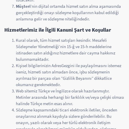
Müşteri
’nin dijital ortamda hizmet satın alma aşamasında
gerçekleştirdiği onayı sözleşme koşullarının kabul edildiği
anlamına gelir ve sözleşme niteliğindedir.
Hizmetlerimiz ile İlgili Kanuni Şart ve Koşullar
Kural olarak, tüm hizmet satışları kesindir. Mesafeli
Sözleşmeler Yönetmeliği’nin 15-ğ ve 15-h maddelerine
istinaden satın aldığınız hizmetlere dair cayma hakkınız
bulunmamaktadır.
Kişisel bilgilerinizin AdresGezgini ile paylaşılmasını istemez
iseniz, hizmeti satın almadan önce, işbu sözleşmenin
ayrılmaz bir parçası olan “Gizlilik Beyanını” dikkatlice
okumanız gerekmektedir.
Web sitemiz Türkçe ve İngilizce olarak hazırlanmıştır.
Metinler arasında herhangi bir farklılık ve/veya çelişki olması
halinde Türkçe metin esas alınır.
Sözleşme kapsamındaki ticari elektronik iletiler, önceden
onaylarınız alınmak kaydıyla sizlere gönderilebilir. Bu
onayın, yazılı olarak veya her türlü elektronik iletişim
araçlarıyla alınabilmesi mümkün olduğundan, sözleşme