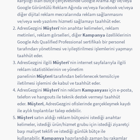
karşılığı olan bütçe çerçevesinde Google Arama Ağı ve/veya
Google Görüntülü Reklam Ağında ve/veya Facebook ve/veya
diğer dijital reklam mecralarında reklam sağlanmasını
ve/veya web yazılımı hizmeti sağlamayı taahhüt eder.
AdresGezgini
Müşteri
’nin anahtar kelimeleri, reklam
metinleri, reklam görselleri, diğer
Kampanya
özelliklerinin
Google Ads Qualified Professional sertifikalı bir personel
tarafından yönetilmesi ve iyileştirilmesi işlemlerini yapmayı
taahhüt eder.
AdresGezgini ilgili
Müşteri
’nin internet sayfalarıyla ilgili
reklam istatistiklerinin ve yönetim
panelinin
Müşteri
tarafından belirlenecek temsilciye
iletilmesi işlemini de kabul ve taahhüt eder.
AdresGezgini
Müşteri
’nin reklam
Kampanyası
için e-posta,
telefon ve hangouts ile teknik destek vermeyi taahhüt
eder.
Müşteri
, AdresGezgini ofislerinde gerçekleşmek kaydı
ile aylık toplantılar talep edebilir.
Müşteri
satın aldığı reklam bütçesini istediği anahtar
kelimeler, istediği ürün/hizmet grubu için istediği ziyaretçi
başı maliyet teklifi ve istediği günlük bütçe ile
kullanabilir.
Kampanya
hazırlandığı zaman bu rakamlar