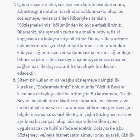
İşbu sözleşme metni, sözleşmenin kurulmasından sonra,
AdresGezgini dataları tarafından saklanmakta olup, bu
sözleşmeye, revize tarihleri itibariyle sitemizin
“Sözleşmelerimiz” bölümünden kolayca erişebilirsiniz.
Dilerseniz, sözleşmenin çıktısını almak suretiyle, fiziki
kopyasına da kolayca erişebilirsiniz. Dolayısı ile sözleşme
hükümlerinin ve genel işlem şartlarının sizler tarafından
kolayca sağlanmasına ve saklanmasına imkan sağlandığını
bilmenizi isteriz. Sözleşmeye erişiminiz, sitemize erişimin
sağlanması ile doğru orantılı olacak şekilde devam
edecektir.
Sitemizin kullanımına ve işbu sözleşmeye dair gizlilik
kuralları, “Sözleşmelerimiz” bölümünde “Gizlilik Beyanı”
kısmında detaylı şekilde belirtilmiştir. Bu kapsamda, Gizlilik
Beyanı hükümlerini dikkatlice okumanızı, incelemenizi ve
farklı talepleriniz var ise tarafımıza bildirmeniz gerekeceğini
bilgilerinize sunarız. Gizlilik Beyanı, işbu Sözleşmenin eki ve
ayrılmaz bir parçası olup, Sözleşme ile birlikte aynen
uygulanacak ve hüküm ifade edecektir. Dolayısı ile işbu
Sözleşmeyi ve/veya hizmet satın almayı onaylayarak, Gizlilik