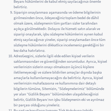
Beyanı hükümlerini de kabul etmiş sayılacağınızı önemle
belirtiriz.
Siparişin onaylanması aşamasında ve ödeme bilgilerinin
girilmesinden önce, ödeyeceğiniz toplam bedel de dâhil
olmak üzere, sözleşmenin tüm şartları sizler tarafından
açıkça görülmektedir. Dolayısı ile hizmeti satın alarak ve
siparişi onaylarak, işbu sözleşme hükümlerini aynen kabul
etmiş sayılacağınızı yineler, siparişi onaylamadan önce tüm
sözleşme hükümlerini dikkatlice incelemeniz gerektiğini bir
kez daha hatırlatırız.
AdresGezgini, sizlerle ilgili elde edilen kişisel verilerin
saklanmasından ve güvenliğinden sorumludur. Ayrıca, kişisel
verilerinizin sizlerin onayı olmaksızın üçüncü kişilere
iletilemeyeceği ve sizlere bildirilen amaçlar dışında başka
amaçlarla kullanılamayacağını da belirtiriz. Ayrıca, kişisel
verilerinizin muhafazasına ve kullanımına dair detaylı
bilgilerin tümüne, Sitemizin, “Sözleşmelerimiz” bölümünde
yer alan “Gizlilik Beyanı” bölümünden ulaşabileceğinizi
belirtir, Gizlilik Beyanı’nın işbu Sözleşmenin eki ve ayrılmaz
bir parçası olduğunu yineleriz.
Bu şart ve koşulların tamamı Türk Hukukuna tabidir.