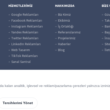
HİZMETLERİMİZ
HAKKIMIZDA
BİZE
Google Reklamları
Biz Kimiz
Güv
Facebook Reklamları
Ekibimiz
Taks
Instagram Reklamları
İş Ortaklığı
Bank
Yandex Reklamları
Referanslarımız
Baş
Twitter Reklamları
Projelerimiz
İns
LinkedIn Reklamları
Haberler
Site
Web Tasarım
Blog
İlet
TikTok Reklamları
Sanal Santral
 kalan analitik, işlevsel ve reklam/pazarlama çerezleri yalnızca izninizl
Tercihlerimi Yönet