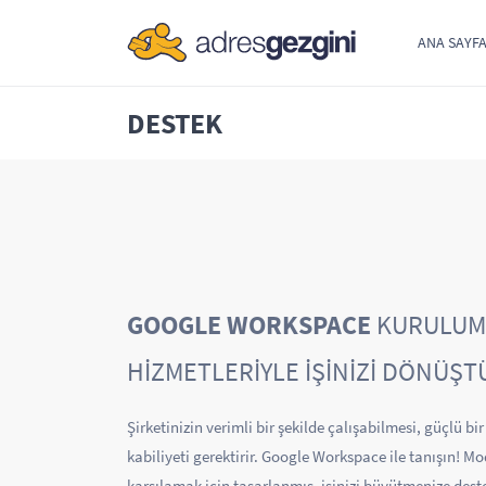
ANA SAYF
DESTEK
GOOGLE WORKSPACE
KURULUM 
HİZMETLERİYLE İŞİNİZİ DÖNÜŞT
Şirketinizin verimli bir şekilde çalışabilmesi, güçlü bi
kabiliyeti gerektirir. Google Workspace ile tanışın! Mo
karşılamak için tasarlanmış, işinizi büyütmenize des