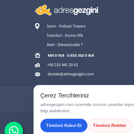
İzmir - Folkart Towers
İstanbul - Dome Ofis
Marl - Dieselstraße 7
444 0 964
-
0 850 360 0 964
+90 232 441 20 42
destek@adresgezgini.com
Çerez Tercihleriniz
adresgezgini.com üzerinde zorunlu çerezler dışında
bilgi alabilirsiniz.
Tümünü Kabul Et
Tümünü Reddet
Copyright © 2026
AdresGezgini
| Tüm Hakları Saklıdır.