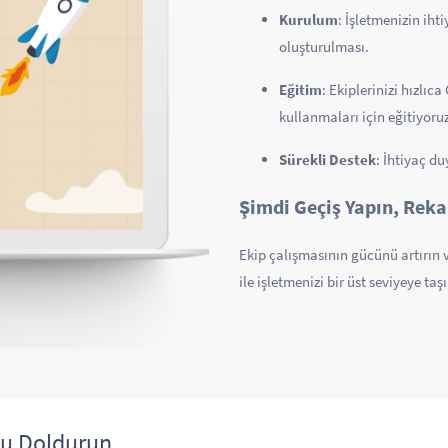
Kurulum
: İşletmenizin iht
oluşturulması.
Eğitim
: Ekiplerinizi hızlıc
kullanmaları için eğitiyoruz
Sürekli Destek
: İhtiyaç d
Şimdi Geçiş Yapın, Reka
Ekip çalışmasının gücünü artırın 
ile işletmenizi bir üst seviyeye taş
u Doldurun,