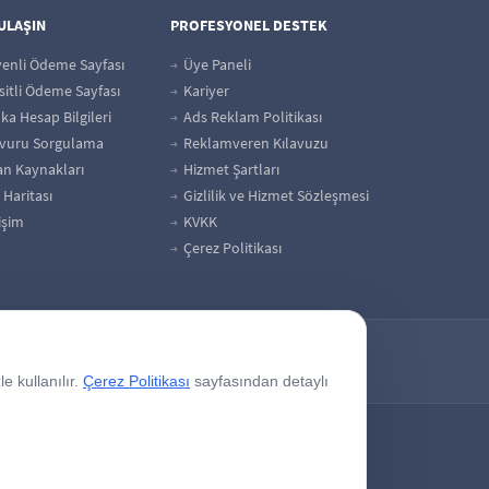
 ULAŞIN
PROFESYONEL DESTEK
enli Ödeme Sayfası
Üye Paneli
itli Ödeme Sayfası
Kariyer
a Hesap Bilgileri
Ads Reklam Politikası
vuru Sorgulama
Reklamveren Kılavuzu
an Kaynakları
Hizmet Şartları
 Haritası
Gizlilik ve Hizmet Sözleşmesi
işim
KVKK
Çerez Politikası
e kullanılır.
Çerez Politikası
sayfasından detaylı