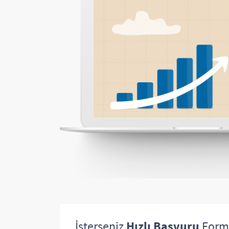
İsterseniz
Hızlı Başvuru
Form