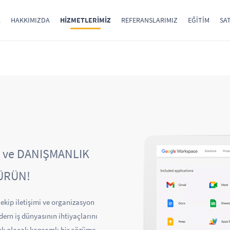
A
HAKKIMIZDA
HIZMETLERIMIZ
REFERANSLARIMIZ
EĞITIM
SAT
ve DANIŞMANLIK
ÜRÜN!
r ekip iletişimi ve organizasyon
dern iş dünyasının ihtiyaçlarını
tek olacak kapsamlı bir çözüme