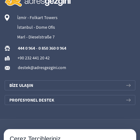
İzmir - Folkart Towers
İstanbul - Dome Ofis
Marl - Dieselstraße 7
444 0 964
-
0 850 360 0 964
+90 232 441 20 42
destek@adresgezgini.com
BİZE ULAŞIN
PROFESYONEL DESTEK
Çerez Tercihleriniz