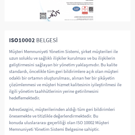
ISO10002
BELGESİ
Müşteri Memnuniyeti Yönetim Sistemi, şirket müşterileri ile
uzun soluklu ve sağlıklı ilişkiler kurulması ve bu ilişkilerin
geliştirmesini sağlayan bir yönetim yaklaşımıdır. Bu kalite
standardı, öncelikle tüm geri bildirimlere açık olan müşteri
odaklı bir ortamın oluşturulması, alınan her bir şikâyetin
çözümlenmesi ve müşteri hizmet kalitesinin iyileştirilmesi ile
ilgili yönetim taahhütlerinin yerine getirilmesini
hedeflemektedir.
AdresGezgini, müşterilerinden aldığı tüm geri bildirimleri
önesemekte ve titizlikle değerlendirmektedir. Bu
konuda uluslararası geçerliliği olan ISO 10002 Müşteri
Memnuniyeti Yönetim Sistemi Belgesine sahiptir.