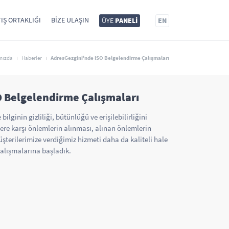
IŞ ORTAKLIĞI
BIZE ULAŞIN
ÜYE
PANELİ
EN
mızda
Haberler
AdresGezgini'nde ISO Belgelendirme Çalışmaları
O Belgelendirme Çalışmaları
bilginin gizliliği, bütünlüğü ve erişilebilirliğini
ere karşı önlemlerin alınması, alınan önlemlerin
şterilerimize verdiğimiz hizmeti daha da kaliteli hale
alışmalarına başladık.