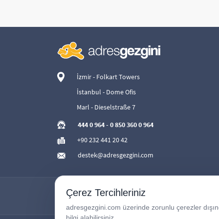
İzmir - Folkart Towers
İstanbul - Dome Ofis
Marl - Dieselstraße 7
444 0 964
-
0 850 360 0 964
+90 232 441 20 42
destek@adresgezgini.com
Çerez Tercihleriniz
adresgezgini.com üzerinde zorunlu çerezler dışında
bilgi alabilirsiniz.