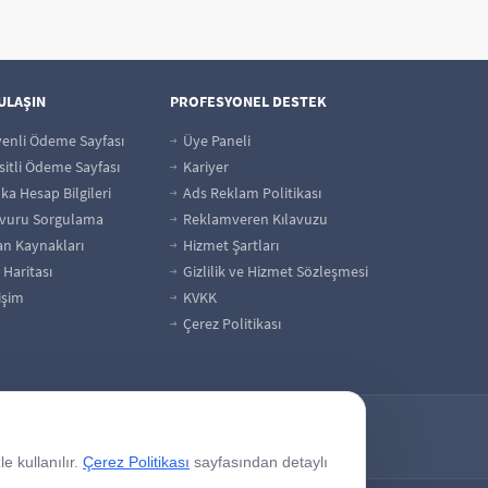
 ULAŞIN
PROFESYONEL DESTEK
enli Ödeme Sayfası
Üye Paneli
itli Ödeme Sayfası
Kariyer
a Hesap Bilgileri
Ads Reklam Politikası
vuru Sorgulama
Reklamveren Kılavuzu
an Kaynakları
Hizmet Şartları
 Haritası
Gizlilik ve Hizmet Sözleşmesi
işim
KVKK
Çerez Politikası
e kullanılır.
Çerez Politikası
sayfasından detaylı