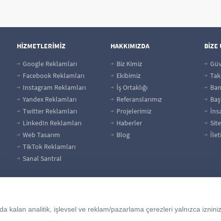
HİZMETLERİMİZ
HAKKIMIZDA
BİZE
Google Reklamları
Biz Kimiz
Güv
Facebook Reklamları
Ekibimiz
Taks
Instagram Reklamları
İş Ortaklığı
Bank
Yandex Reklamları
Referanslarımız
Baş
Twitter Reklamları
Projelerimiz
İns
LinkedIn Reklamları
Haberler
Site
Web Tasarım
Blog
İlet
TikTok Reklamları
Sanal Santral
 kalan analitik, işlevsel ve reklam/pazarlama çerezleri yalnızca izninizl