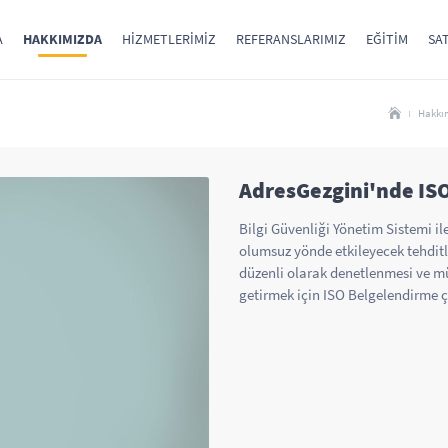
A
HAKKIMIZDA
HIZMETLERIMIZ
REFERANSLARIMIZ
EĞITIM
SAT
Hakkı
AdresGezgini'nde IS
Bilgi Güvenliği Yönetim Sistemi ile 
olumsuz yönde etkileyecek tehditl
düzenli olarak denetlenmesi ve mü
getirmek için ISO Belgelendirme ç