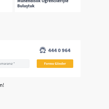
Mühendislik Öğrencileriyle
Sempozyum
Buluştuk
444 0 964
m!