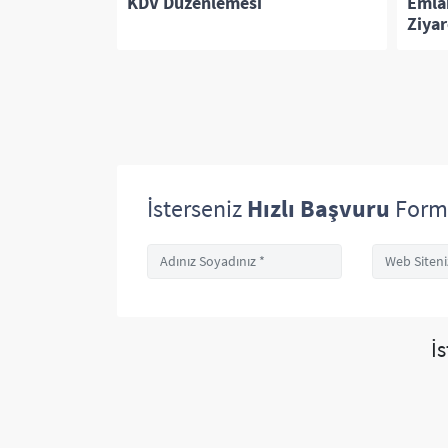
uarı AdWords
KDV Düzenlemesi
Emlak
Ziyar
İsterseniz
Hızlı Başvuru
Form
İ