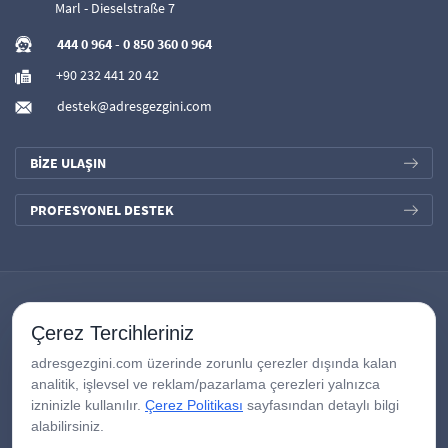
Marl - Dieselstraße 7
444 0 964
-
0 850 360 0 964
+90 232 441 20 42
destek@adresgezgini.com
BİZE ULAŞIN
PROFESYONEL DESTEK
Çerez Tercihleriniz
adresgezgini.com üzerinde zorunlu çerezler dışında kalan
analitik, işlevsel ve reklam/pazarlama çerezleri yalnızca
izninizle kullanılır.
Çerez Politikası
sayfasından detaylı bilgi
alabilirsiniz.