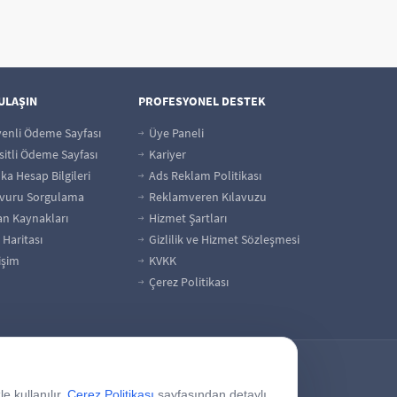
 ULAŞIN
PROFESYONEL DESTEK
enli Ödeme Sayfası
Üye Paneli
itli Ödeme Sayfası
Kariyer
a Hesap Bilgileri
Ads Reklam Politikası
vuru Sorgulama
Reklamveren Kılavuzu
an Kaynakları
Hizmet Şartları
 Haritası
Gizlilik ve Hizmet Sözleşmesi
işim
KVKK
Çerez Politikası
e kullanılır.
Çerez Politikası
sayfasından detaylı