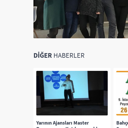
DIĞER
HABERLER
itesi
Yarının Ajansları Master
Bahçe