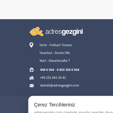
İzmir - Folkart Towers
İstanbul - Dome Ofis
Marl - Dieselstraße 7
444 0 964
-
0 850 360 0 964
+90 232 441 20 42
destek@adresgezgini.com
Çerez Tercihleriniz
adresgezgini.com üzerinde zorunlu çerezler dışında