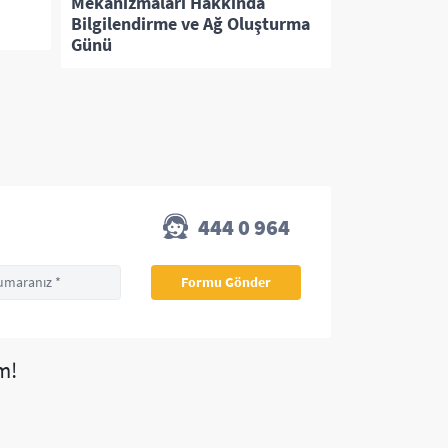
Mekanizmaları Hakkında
Mühendislik 
Bilgilendirme ve Ağ Oluşturma
Buluştuk
Günü
444 0 964
m!