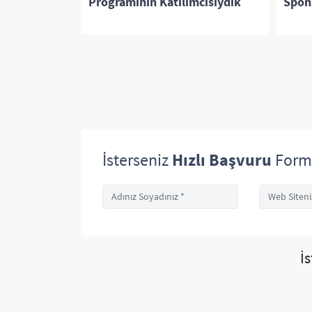
yle
Programının Katılımcısıydık
Spon
İsterseniz
Hızlı Başvuru
Form
İ