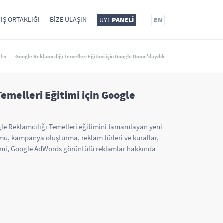
IŞ ORTAKLIĞI
BIZE ULAŞIN
ÜYE
PANELİ
EN
ler
Google Reklamcılığı Temelleri Eğitimi için Google Dome'daydık
emelleri Eğitimi için Google
e Reklamcılığı Temelleri eğitimini tamamlayan yeni
mu, kampanya oluşturma, reklam türleri ve kurallar,
timi, Google AdWords görüntülü reklamlar hakkında