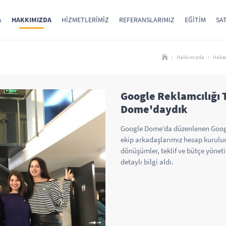
A
HAKKIMIZDA
HIZMETLERIMIZ
REFERANSLARIMIZ
EĞITIM
SAT
Hakkımızda
Haber
Google Reklamcılığı T
Dome'daydık
Google Dome’da düzenlenen Googl
ekip arkadaşlarımız hesap kurulu
dönüşümler, teklif ve bütçe yöne
detaylı bilgi aldı.