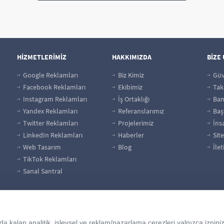
HİZMETLERİMİZ
HAKKIMIZDA
BİZE
Google Reklamları
Biz Kimiz
Güv
Facebook Reklamları
Ekibimiz
Taks
Instagram Reklamları
İş Ortaklığı
Bank
Yandex Reklamları
Referanslarımız
Baş
Twitter Reklamları
Projelerimiz
İns
LinkedIn Reklamları
Haberler
Site
Web Tasarım
Blog
İlet
TikTok Reklamları
Sanal Santral
 kalan analitik, işlevsel ve reklam/pazarlama çerezleri yalnızca izninizl