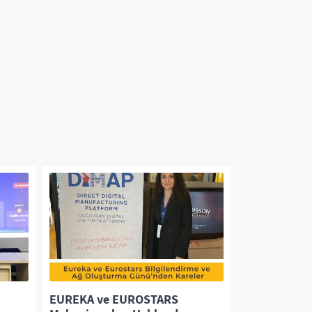
EUREKA ve EUROSTARS
İzmir Ekono