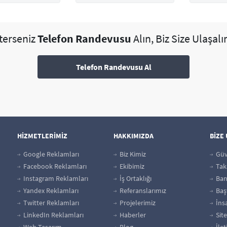
sterseniz
Telefon Randevusu
Alın, Biz Size Ulaşalı
Telefon Randevusu Al
HİZMETLERİMİZ
HAKKIMIZDA
BİZE
Google Reklamları
Biz Kimiz
Güv
Facebook Reklamları
Ekibimiz
Taks
Instagram Reklamları
İş Ortaklığı
Bank
Yandex Reklamları
Referanslarımız
Baş
Twitter Reklamları
Projelerimiz
İns
LinkedIn Reklamları
Haberler
Site