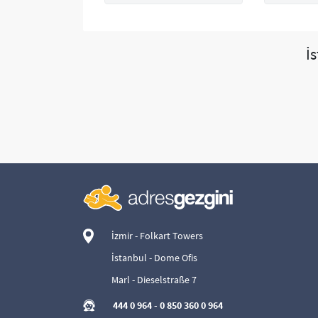
İ
İzmir - Folkart Towers
İstanbul - Dome Ofis
Marl - Dieselstraße 7
444 0 964
-
0 850 360 0 964