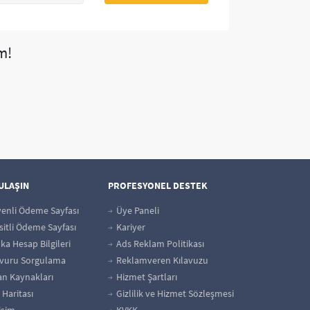
m!
 ULAŞIN
PROFESYONEL DESTEK
enli Ödeme Sayfası
Üye Paneli
itli Ödeme Sayfası
Kariyer
a Hesap Bilgileri
Ads Reklam Politikası
vuru Sorgulama
Reklamveren Kılavuzu
an Kaynakları
Hizmet Şartları
 Haritası
Gizlilik ve Hizmet Sözleşmesi