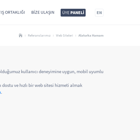
IŞ ORTAKLIĞI
BIZE ULAŞIN
ÜYE
PANELİ
EN
Referanslarımız
Web Siteleri
Alaturka Hamam
olduğumuz kullanıcı deneyimine uygun, mobil uyumlu
ı dostu ve hızlı bir web sitesi hizmeti almak
n
.