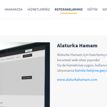
HAKKIMIZDA
HIZMETLERIMIZ
REFERANSLARIMIZ
EĞITIM
SAT
Alaturka Hamam
Alaturka Hamam için hazırlamış 
kurumsal web sitesi yayında!
Siz de hizmetinize uygun, kullanıc
istiyorsanız
bizimle iletişime geçi
www.alaturkahamam.com