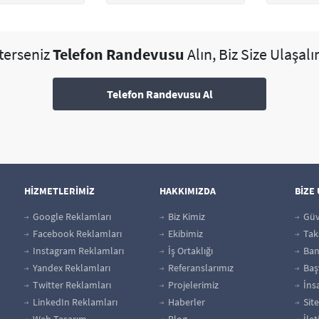
sterseniz
Telefon Randevusu
Alın, Biz Size Ulaşalı
Telefon Randevusu Al
HİZMETLERİMİZ
HAKKIMIZDA
BİZE
Google Reklamları
Biz Kimiz
Güv
Facebook Reklamları
Ekibimiz
Taks
Instagram Reklamları
İş Ortaklığı
Bank
Yandex Reklamları
Referanslarımız
Baş
Twitter Reklamları
Projelerimiz
İns
LinkedIn Reklamları
Haberler
Site