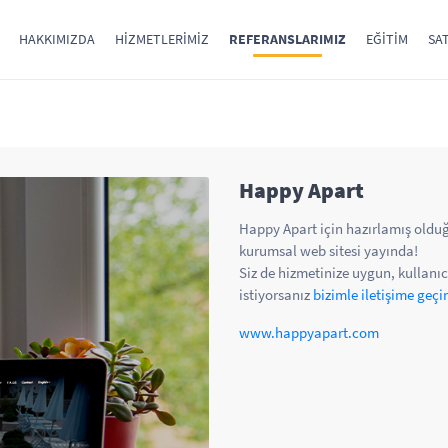
HAKKIMIZDA
HIZMETLERIMIZ
REFERANSLARIMIZ
EĞITIM
SAT
Happy Apart
Happy Apart için hazırlamış old
kurumsal web sitesi yayında!
Siz de hizmetinize uygun, kullanıc
istiyorsanız
bizimle iletişime geçi
www.happyapart.com