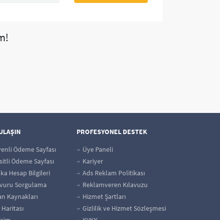
m!
 ULAŞIN
PROFESYONEL DESTEK
enli Ödeme Sayfası
Üye Paneli
itli Ödeme Sayfası
Kariyer
a Hesap Bilgileri
Ads Reklam Politikası
vuru Sorgulama
Reklamveren Kılavuzu
an Kaynakları
Hizmet Şartları
 Haritası
Gizlilik ve Hizmet Sözleşmesi