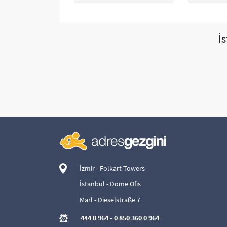
İ
İzmir - Folkart Towers
İstanbul - Dome Ofis
Marl - Dieselstraße 7
444 0 964
-
0 850 360 0 964