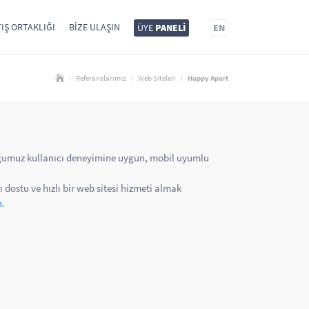
IŞ ORTAKLIĞI
BIZE ULAŞIN
ÜYE
PANELİ
EN
Referanslarımız
Web Siteleri
Happy Apart
uğumuz kullanıcı deneyimine uygun, mobil uyumlu
ı dostu ve hızlı bir web sitesi hizmeti almak
n
.