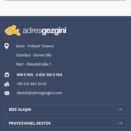
İzmir - Folkart Towers
İstanbul - Dome Ofis
Marl - Dieselstraße 7
444 0 964
-
0 850 360 0 964
+90 232 441 20 42
destek@adresgezgini.com
BİZE ULAŞIN
PROFESYONEL DESTEK