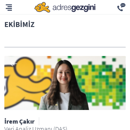
EKIBIMIZ
Tümü
İrem Çakır
Veri Analiz Uzmanı (DAS)