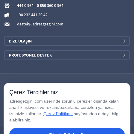
444 0 964
-
0 850 360 0 964
+90 232 441 20 42
destek@adresgezgini.com
BİZE ULAŞIN
PROFESYONEL DESTEK
Çerez Tercihleriniz
adresgezgini.com üzerinde zorunlu çerezler dışında kalan
analitik, işlevsel ve reklam/pazarlama çerezleri yalnızca
izninizle kullanılır.
Çerez Politikası
sayfasından detaylı bilgi
alabilirsiniz.