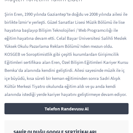
Şirin Eren, 1990 yılında Gaziantep'te doğdu ve 2008 yılında ailesi ile
birlikte İzmir'e yerleşti. Güzel Sanatlar Lisesi Müzik Bölümü ile lise
hayatına başlayıp Bilişim Teknolojileri / Web Programcılığı ile
eğitim hayatına devam etti. Celal Bayar Üniversitesi Salihli Meslek
Yüksek Okulu Pazarlama Reklam Bölümü’nden mezun oldu.
KOSGEB ve Soroptimistlik gibi çeşitli kurumlardan Girişimcilik
Eğitimleri sertifikası alan Eren, Özel Bilişim Eğitimleri Kariyer Kursu
Bemka'da alanında kendini geliştirdi. Ailesi sayesinde müzik ile iç
içe büyüdü, kısa süreli bir keman eğitiminden sonra Sadri Alışık
Kültür Merkezi Tiyatro okulunda eğitim aldı ve şu anda kendi
alanında istediği yerde kariyer hayatını geliştirmeye devam ediyor.
Telefon Randevusu Al
SAHİP OLDUĞU GOOGLE SERTİFİKALARI