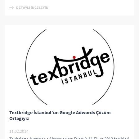
DETAYLI İNCELEYİN
Textbridge İstanbul'un Google Adwords Çözüm
Ortağıyız
11.02.2014
Texbridge-Kumaş ve Aksesuarları Fuarı 9-11 Ekim 2013 tarihleri