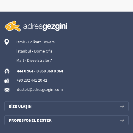
İzmir - Folkart Towers
İstanbul - Dome Ofis
Marl - Dieselstraße 7
444 0 964
-
0 850 360 0 964
+90 232 441 20 42
destek@adresgezgini.com
BİZE ULAŞIN
PROFESYONEL DESTEK