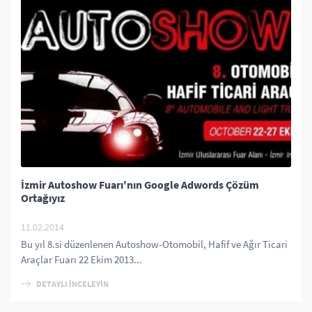
İzmir Autoshow Fuarı'nın Google Adwords Çözüm
Ortağıyız
11.02.2014
Bu yıl 8.si düzenlenen Autoshow-Otomobil, Hafif ve Ağır Ticari
Araçlar Fuarı 22 Ekim 2013...
DETAYLI İNCELEYİN