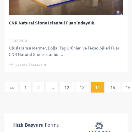
CNR Natural Stone İstanbul Fuarı’ndaydık.
11.02.2014
Uluslararası Mermer, Doğal Taş Ürünleri ve Teknolojileri Fuarı
CNR Natural Stone İstanbul...
DETAYLI İNCELEYİN
««
1
2
...
12
13
14
15
16
Hızlı Başvuru
Formu