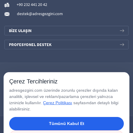
+90 232 441 20 42
destek@adresgezgini.com
BİZE ULAŞIN
PROFESYONEL DESTEK
Çerez Tercihleriniz
adresgezgini.com üzerinde zorunlu çerezler dışında kalan
analitik, işlevsel ve reklam/pazarlama çerezleri yalnızca
izninizle kullanılır.
Çerez Politikası
sayfasından detaylı bilgi
alabilirsiniz.
Tümünü Kabul Et
Copyright © 2026
AdresGezgini
| Tüm Hakları Saklıdır.