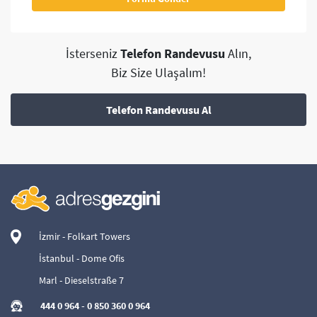
İsterseniz
Telefon Randevusu
Alın,
Biz Size Ulaşalım!
Telefon Randevusu Al
İzmir - Folkart Towers
İstanbul - Dome Ofis
Marl - Dieselstraße 7
444 0 964
-
0 850 360 0 964