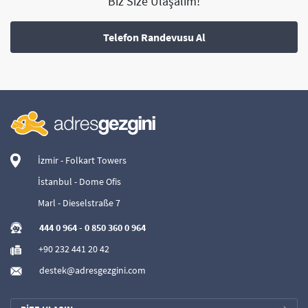
Biz Size Ulaşalım!
Telefon Randevusu Al
İzmir - Folkart Towers
İstanbul - Dome Ofis
Marl - Dieselstraße 7
444 0 964
-
0 850 360 0 964
+90 232 441 20 42
destek@adresgezgini.com