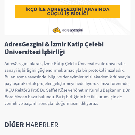
AdresGezgini & İzmir Katip Çelebi
Üniversitesi İşbirliği
AdresGezgini olarak, İzmir Kâtip Çelebi Üniversitesi ile üniversite-
sanayi iş birliğini güçlendirmek amacıyla bir protokol imzaladık.
Bu anlaşma sayesinde, bilgi ve deneyimlerimizi akademik dünyayla
paylaşarak ortak projeler geliştirmeyi hedefliyoruz. İmza töreninde,
İKÇÜ Rektörü Prof. Dr. Saffet Köse ve Yönetim Kurulu Başkanımız Dr.
Bora Mocan hazır bulundu. Bu iş birliğinin her iki kurum için de
verimli ve başarılı sonuçlar doğurmasını diliyoruz.
DIĞER
HABERLER