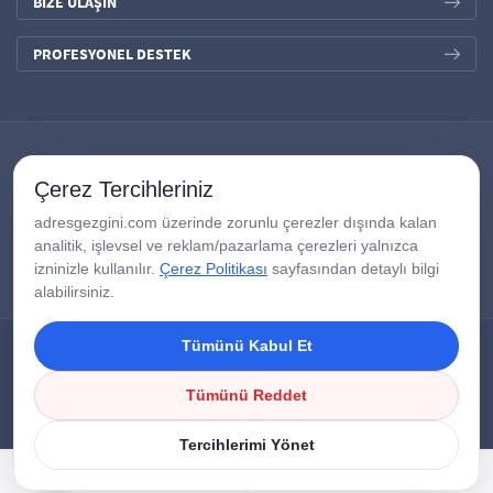
BİZE ULAŞIN
PROFESYONEL DESTEK
Çerez Tercihleriniz
adresgezgini.com üzerinde zorunlu çerezler dışında kalan
analitik, işlevsel ve reklam/pazarlama çerezleri yalnızca
izninizle kullanılır.
Çerez Politikası
sayfasından detaylı bilgi
alabilirsiniz.
Tümünü Kabul Et
Copyright © 2026
AdresGezgini
| Tüm Hakları Saklıdır.
Google Third-Party Policy
/
Disclosure Notice
/
Çerezleri Yönet
Tümünü Reddet
Tercihlerimi Yönet
HEMEN BAŞVUR
CANLI DESTEK