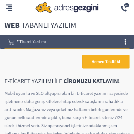
WEB
TABANLI YAZILIM
E-Ticaret Yazılımı
Hemen Teklif Al
E-TİCARET YAZILIMI İLE
CİRONUZU KATLAYIN!
Mobil uyumlu ve SEO altyapısı olan bir E-ticaret yazılımı sayesinde
işletmeniz daha geniş kitlelere hitap ederek satışlarını rahatlıkla
arttırabilir. Mağazanız veya şirketiniz haftanın belirli günlerinde ve
günün belli saatlerinde açıktır, buna karşın E-ticaret siteniz 7/24
sürekli hizmet verir. Siz operasyonel işlerinize odaklanmışken
kullanıcılar E-ticaret sitenizden ürünlerinizi satın alırlar, size sadece