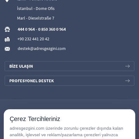
İstanbul - Dome Ofis
Marl - Dieselstraße 7
444 0 964
-
0 850 360 0 964
+90 232 441 20 42
destek@adresgezgini.com
BİZE ULAŞIN
PROFESYONEL DESTEK
Çerez Tercihleriniz
adresgezgini.com üzerinde zorunlu çerezler dışında kalan
analitik, işlevsel ve reklam/pazarlama çerezleri yalnızca