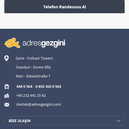
Telefon Randevusu Al
İzmir - Folkart Towers
İstanbul - Dome Ofis
Marl - Dieselstraße 7
444 0 964
-
0 850 360 0 964
+90 232 441 20 42
destek@adresgezgini.com
BİZE ULAŞIN