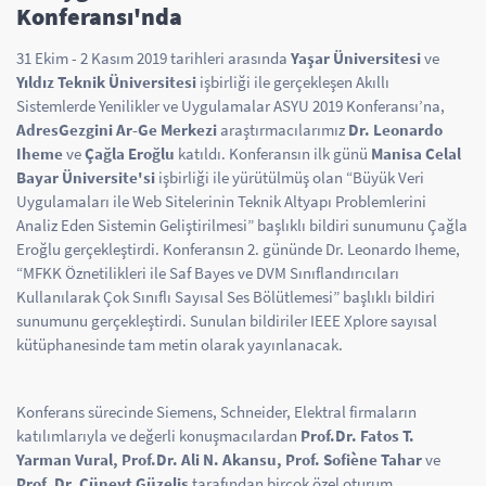
Konferansı'nda
31 Ekim - 2 Kasım 2019 tarihleri arasında
Yaşar Üniversitesi
ve
Yıldız Teknik Üniversitesi
işbirliği ile gerçekleşen Akıllı
Sistemlerde Yenilikler ve Uygulamalar ASYU 2019 Konferansı’na,
AdresGezgini Ar-Ge Merkezi
araştırmacılarımız
Dr. Leonardo
Iheme
ve
Çağla Eroğlu
katıldı. Konferansın ilk günü
Manisa Celal
Bayar Üniversite'si
işbirliği ile yürütülmüş olan “Büyük Veri
Uygulamaları ile Web Sitelerinin Teknik Altyapı Problemlerini
Analiz Eden Sistemin Geliştirilmesi” başlıklı bildiri sunumunu Çağla
Eroğlu gerçekleştirdi. Konferansın 2. gününde Dr. Leonardo Iheme,
“MFKK Öznetilikleri ile Saf Bayes ve DVM Sınıflandırıcıları
Kullanılarak Çok Sınıflı Sayısal Ses Bölütlemesi” başlıklı bildiri
sunumunu gerçekleştirdi. Sunulan bildiriler IEEE Xplore sayısal
kütüphanesinde tam metin olarak yayınlanacak.
Konferans sürecinde Siemens, Schneider, Elektral firmaların
katılımlarıyla ve değerli konuşmacılardan
Prof.Dr. Fatos T.
Yarman Vural, Prof.Dr. Ali N. Akansu, Prof. Sofiène Tahar
ve
Prof. Dr. Cüneyt Güzeliş
tarafından birçok özel oturum