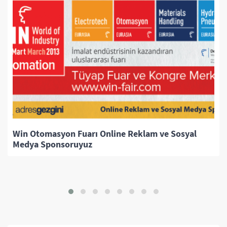
n Fuarı Online Reklam ve Sosyal
soruyuz
Travel Turkey F