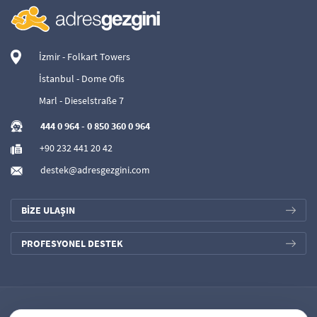
İzmir - Folkart Towers
İstanbul - Dome Ofis
Marl - Dieselstraße 7
444 0 964
-
0 850 360 0 964
+90 232 441 20 42
destek@adresgezgini.com
BİZE ULAŞIN
PROFESYONEL DESTEK