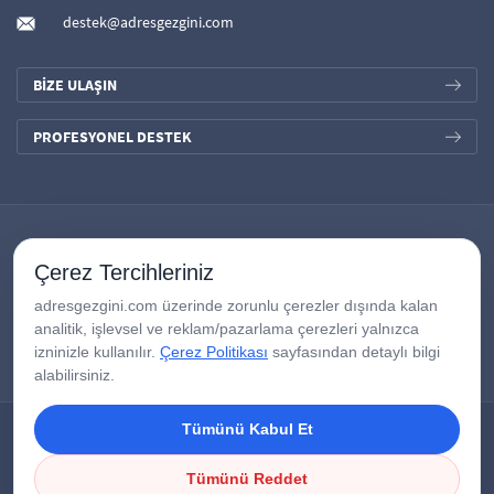
destek@adresgezgini.com
BİZE ULAŞIN
PROFESYONEL DESTEK
Çerez Tercihleriniz
adresgezgini.com üzerinde zorunlu çerezler dışında kalan
analitik, işlevsel ve reklam/pazarlama çerezleri yalnızca
izninizle kullanılır.
Çerez Politikası
sayfasından detaylı bilgi
alabilirsiniz.
Tümünü Kabul Et
Copyright © 2026
AdresGezgini
| Tüm Hakları Saklıdır.
Google Third-Party Policy
/
Disclosure Notice
/
Çerezleri Yönet
Tümünü Reddet