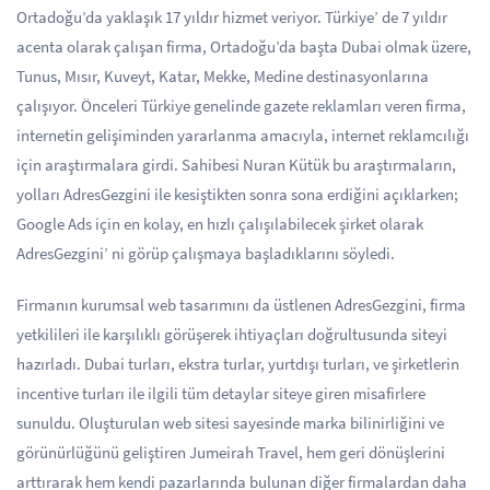
Ortadoğu’da yaklaşık 17 yıldır hizmet veriyor. Türkiye’ de 7 yıldır
acenta olarak çalışan firma, Ortadoğu’da başta Dubai olmak üzere,
Tunus, Mısır, Kuveyt, Katar, Mekke, Medine destinasyonlarına
çalışıyor. Önceleri Türkiye genelinde gazete reklamları veren firma,
internetin gelişiminden yararlanma amacıyla, internet reklamcılığı
için araştırmalara girdi. Sahibesi Nuran Kütük bu araştırmaların,
yolları AdresGezgini ile kesiştikten sonra sona erdiğini açıklarken;
Google Ads için en kolay, en hızlı çalışılabilecek şirket olarak
AdresGezgini’ ni görüp çalışmaya başladıklarını söyledi.
Firmanın kurumsal web tasarımını da üstlenen AdresGezgini, firma
yetkilileri ile karşılıklı görüşerek ihtiyaçları doğrultusunda siteyi
hazırladı. Dubai turları, ekstra turlar, yurtdışı turları, ve şirketlerin
incentive turları ile ilgili tüm detaylar siteye giren misafirlere
sunuldu. Oluşturulan web sitesi sayesinde marka bilinirliğini ve
görünürlüğünü geliştiren Jumeirah Travel, hem geri dönüşlerini
arttırarak hem kendi pazarlarında bulunan diğer firmalardan daha