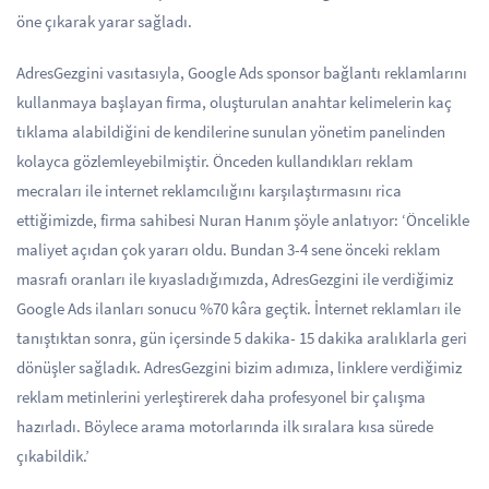
öne çıkarak yarar sağladı.
AdresGezgini vasıtasıyla, Google Ads sponsor bağlantı reklamlarını
kullanmaya başlayan firma, oluşturulan anahtar kelimelerin kaç
tıklama alabildiğini de kendilerine sunulan yönetim panelinden
kolayca gözlemleyebilmiştir. Önceden kullandıkları reklam
mecraları ile internet reklamcılığını karşılaştırmasını rica
ettiğimizde, firma sahibesi Nuran Hanım şöyle anlatıyor: ‘Öncelikle
maliyet açıdan çok yararı oldu. Bundan 3-4 sene önceki reklam
masrafı oranları ile kıyasladığımızda, AdresGezgini ile verdiğimiz
Google Ads ilanları sonucu %70 kâra geçtik. İnternet reklamları ile
tanıştıktan sonra, gün içersinde 5 dakika- 15 dakika aralıklarla geri
dönüşler sağladık. AdresGezgini bizim adımıza, linklere verdiğimiz
reklam metinlerini yerleştirerek daha profesyonel bir çalışma
hazırladı. Böylece arama motorlarında ilk sıralara kısa sürede
çıkabildik.’