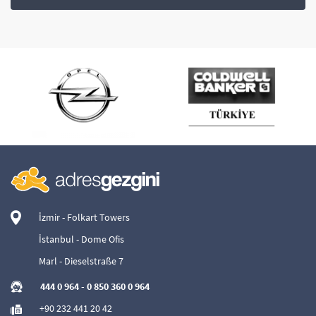
İzmir - Folkart Towers
İstanbul - Dome Ofis
Marl - Dieselstraße 7
444 0 964
-
0 850 360 0 964
+90 232 441 20 42