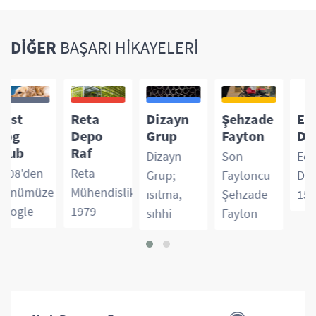
DIĞER
BAŞARI HIKAYELERI
Reta
Dizayn
Şehzade
Eczane
Depo
Grup
Fayton
Dekorasyo
Raf
Dizayn
Son
Eczane
Reta
Grup;
Faytoncu
Dekorasyon
e
Mühendislik,
ısıtma,
Şehzade
15 yıldır
1979
sıhhi
Fayton