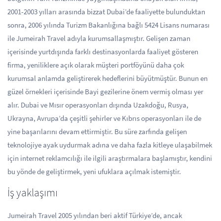
2001-2003 yılları arasında bizzat Dubai’de faaliyette bulunduktan
sonra, 2006 yılında Turizm Bakanlığına bağlı 5424 Lisans numarası
ile Jumeirah Travel adıyla kurumsallaşmıştır. Gelişen zaman
içerisinde yurtdışında farklı destinasyonlarda faaliyet gösteren
firma, yeniliklere açık olarak müşteri portföyünü daha çok
kurumsal anlamda geliştirerek hedeflerini büyütmüştür. Bunun en
güzel örnekleri içerisinde Bayi gezilerine önem vermiş olması yer
alır. Dubai ve Mısır operasyonları dışında Uzakdoğu, Rusya,
Ukrayna, Avrupa’da çeşitli şehirler ve Kıbrıs operasyonları ile de
yine başarılarını devam ettirmiştir. Bu süre zarfında gelişen
teknolojiye ayak uydurmak adına ve daha fazla kitleye ulaşabilmek
için internet reklamcılığı ile ilgili araştırmalara başlamıştır, kendini
bu yönde de geliştirmek, yeni ufuklara açılmak istemiştir.
İş yaklaşımı
Jumeirah Travel 2005 yılından beri aktif Türkiye’de, ancak